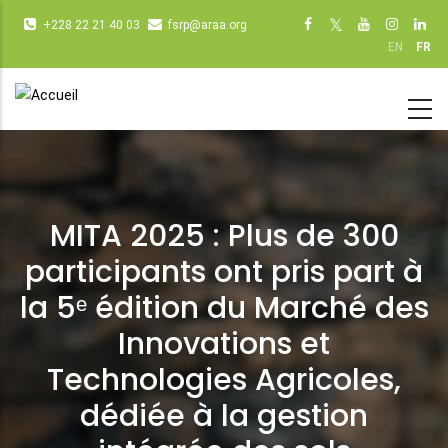
Aller
Infos
Social
+228 22 21 40 03
fsrp@araa.org
au
diverses
networks
EN
FR
contenu
(dot
(dot NOT
principal
NOT
remove)
remove)
MITA 2025 : Plus de 300
participants ont pris part à
la 5ᵉ édition du Marché des
Innovations et
Technologies Agricoles,
dédiée à la gestion