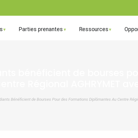
s
Parties prenantes
Ressources
Oppor
ants bénéficient de bourses p
entre Régional AGHRYMET ave
udiants Bénéficient de Bourses Pour des Formations Diplômantes Au Centre R