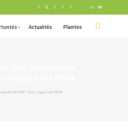
Social
EN
FR
networks
(dot NOT
tunités
Actualités
Plaintes
remove)
our des formations
c l’appui du PRSA
égional AGHRYMET Avec L’appui du PRSA