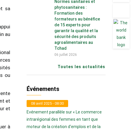
Normes sanitaires et
phytosanitaires :
et sa
Formation des
formateurs au bénéfice
de 15 experts pour
appui
garantir la qualité et la
in au
sécurité des produits
agroalimentaires au
Tchad
ional
06 juillet 2026
urces
Toutes les actualités
sités
ls ou
Événements
rente
nt et
08 avril 2025 - 08:00
ur et
Evénement parallèle sur « Le commerce
intrarégional des femmes en tant que
uer à
moteur de la création d'emplois et de la