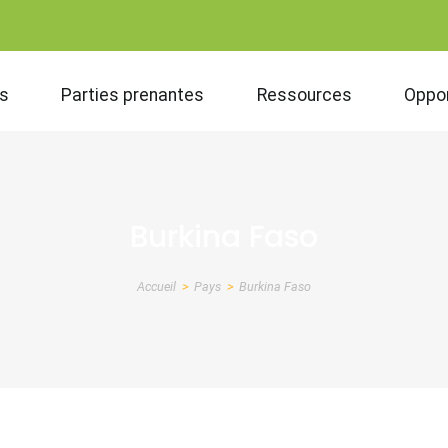
s
Parties prenantes
Ressources
Oppor
Burkina Faso
Accueil
Pays
Burkina Faso
Fil
d'Ariane