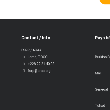
Contact / Info
Pays bé
FSRP / ARAA
Lomé, TOGO
Burkina 
+228 22 21 40 03
fsrp@araa.org
Mali
Sénégal
Tchad