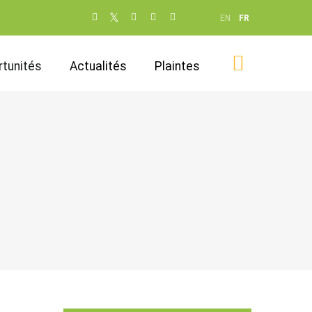
Social
EN
FR
networks
(dot NOT
tunités
Actualités
Plaintes
remove)