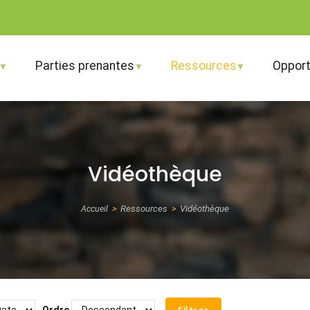
Parties prenantes
Ressources
Opport
Vidéothèque
Accueil
Ressources
Vidéothèque
Fil
d'Ariane
Ordre