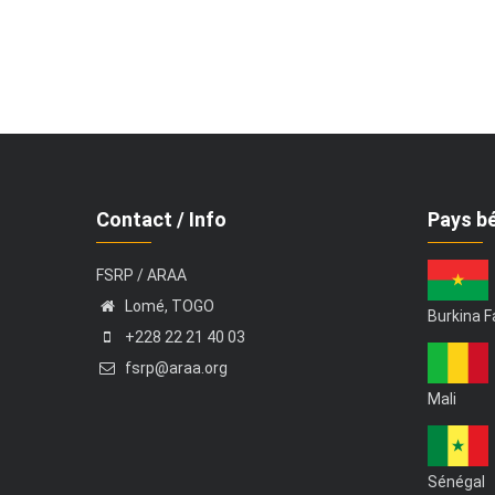
Contact / Info
Pays bé
FSRP / ARAA
Lomé, TOGO
Burkina 
+228 22 21 40 03
fsrp@araa.org
Mali
Sénégal