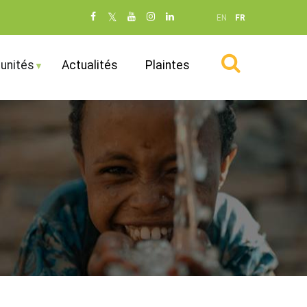
Social
EN
FR
networks
(dot NOT
unités
Actualités
Plaintes
remove)