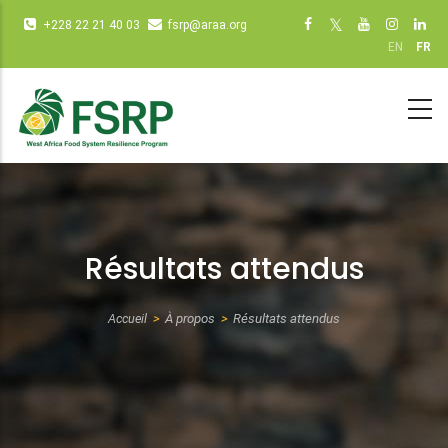
Aller
Infos
Social
+228 22 21 40 03
fsrp@araa.org
au
diverses
networks
EN
FR
contenu
(dot
(dot NOT
principal
NOT
remove)
remove)
Résultats attendus
Accueil
À propos
Résultats attendus
Fil
d'Ariane