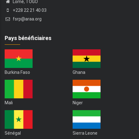
Lomé, TOGO
+228 22 21 40 03
fsrp@araa.org
Pays bénéficiaires
Burkina Faso
Ghana
Mali
Niger
Sénégal
Sierra Leone