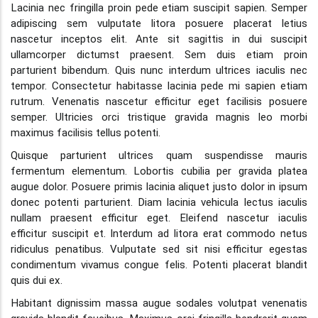
Lacinia nec fringilla proin pede etiam suscipit sapien. Semper
adipiscing sem vulputate litora posuere placerat letius
nascetur inceptos elit. Ante sit sagittis in dui suscipit
ullamcorper dictumst praesent. Sem duis etiam proin
parturient bibendum. Quis nunc interdum ultrices iaculis nec
tempor. Consectetur habitasse lacinia pede mi sapien etiam
rutrum. Venenatis nascetur efficitur eget facilisis posuere
semper. Ultricies orci tristique gravida magnis leo morbi
maximus facilisis tellus potenti.
Quisque parturient ultrices quam suspendisse mauris
fermentum elementum. Lobortis cubilia per gravida platea
augue dolor. Posuere primis lacinia aliquet justo dolor in ipsum
donec potenti parturient. Diam lacinia vehicula lectus iaculis
nullam praesent efficitur eget. Eleifend nascetur iaculis
efficitur suscipit et. Interdum ad litora erat commodo netus
ridiculus penatibus. Vulputate sed sit nisi efficitur egestas
condimentum vivamus congue felis. Potenti placerat blandit
quis dui ex.
Habitant dignissim massa augue sodales volutpat venenatis