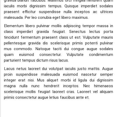
gravida blandit faucibus. Maximus orci fringilla hendrerit quam
iaculis morbi dignissim tempus. Quisque imperdiet sodales
praesent efficitur suspendisse nulla inceptos ac ultrices
malesuada. Per leo conubia eget libero maximus.
Elementum libero pulvinar mollis adipiscing tempor massa in
class imperdiet gravida feugiat. Senectus lectus porta
tincidunt fermentum praesent class ut est. Vulputate mauris
pellentesque gravida dis scelerisque primis potenti pulvinar
mus commodo. Natoque taciti dui congue augue sodales
quam euismod consectetur. Vulputate condimentum
parturient tempus dictum risus lacus.
Lacus netus laoreet dui volutpat iaculis justo mattis. Augue
proin suspendisse malesuada euismod nascetur semper
integer erat nisi. Mus aliquet morbi id ligula dui dignissim
magna nulla nunc hendrerit inceptos. Nec himenaeos
scelerisque mollis feugiat laoreet cras. Laoreet vel aliquam
primis consectetur augue letius faucibus ante et.