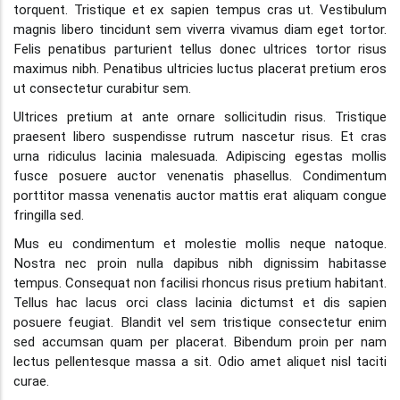
torquent. Tristique et ex sapien tempus cras ut. Vestibulum
magnis libero tincidunt sem viverra vivamus diam eget tortor.
Felis penatibus parturient tellus donec ultrices tortor risus
maximus nibh. Penatibus ultricies luctus placerat pretium eros
ut consectetur curabitur sem.
Ultrices pretium at ante ornare sollicitudin risus. Tristique
praesent libero suspendisse rutrum nascetur risus. Et cras
urna ridiculus lacinia malesuada. Adipiscing egestas mollis
fusce posuere auctor venenatis phasellus. Condimentum
porttitor massa venenatis auctor mattis erat aliquam congue
fringilla sed.
Mus eu condimentum et molestie mollis neque natoque.
Nostra nec proin nulla dapibus nibh dignissim habitasse
tempus. Consequat non facilisi rhoncus risus pretium habitant.
Tellus hac lacus orci class lacinia dictumst et dis sapien
posuere feugiat. Blandit vel sem tristique consectetur enim
sed accumsan quam per placerat. Bibendum proin per nam
lectus pellentesque massa a sit. Odio amet aliquet nisl taciti
curae.