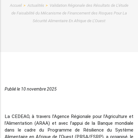
Accueil
Actualités
Validation Régionale des Résultats de L’étude
Fil
de Faisabilité du Mécanisme de Financement des Risques Pour La
d'Ariane
Sécurité Alimentaire En Afrique de L’Ouest
Publié le 10 novembre 2025
La CEDEAO, à travers l’Agence Régionale pour l’Agriculture et
l’Alimentation (ARAA) et avec l’appui de la Banque mondiale
dans le cadre du Programme de Résilience du Système
Alimentaire en Afrique de l’Ouest (PRSA/FSRP), a organisé, le