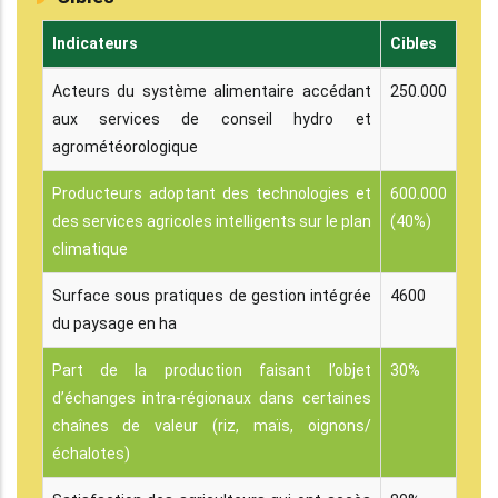
Indicateurs
Cibles
Acteurs du système alimentaire accédant
250.000
aux services de conseil hydro et
agrométéorologique
Producteurs adoptant des technologies et
600.000
des services agricoles intelligents sur le plan
(40%)
climatique
Surface sous pratiques de gestion intégrée
4600
du paysage en ha
Part de la production faisant l’objet
30%
d’échanges intra-régionaux dans certaines
chaînes de valeur (riz, maïs, oignons/
échalotes)