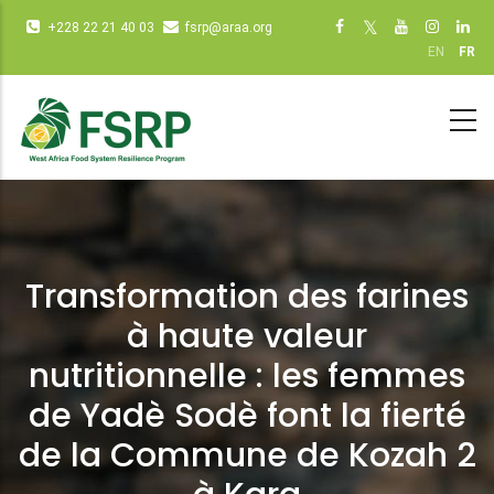
Aller
Infos
Social
+228 22 21 40 03
fsrp@araa.org
au
diverses
networks
EN
FR
contenu
(dot
(dot NOT
principal
NOT
remove)
remove)
Transformation des farines
à haute valeur
nutritionnelle : les femmes
de Yadè Sodè font la fierté
de la Commune de Kozah 2