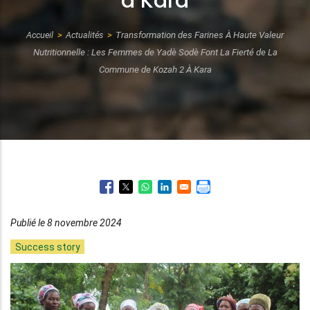
à Kara
Accueil
Actualités
Transformation des Farines À Haute Valeur
Fil
Nutritionnelle : Les Femmes de Yadè Sodè Font La Fierté de La
d'Ariane
Commune de Kozah 2 À Kara
Publié le 8 novembre 2024
Success story